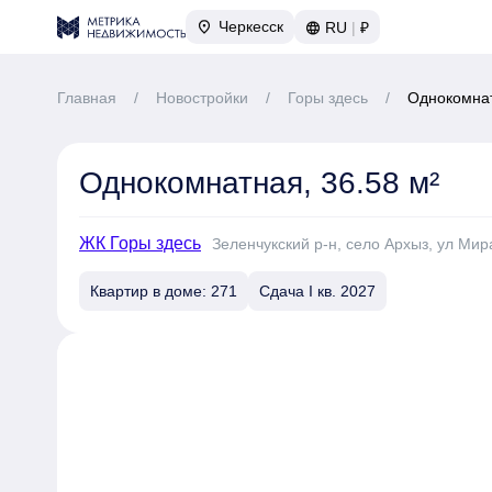
Черкесск
RU
|
₽
Главная
/
Новостройки
/
Горы здесь
/
Однокомнат
Однокомнатная, 36.58 м²
ЖК Горы здесь
Зеленчукский р-н, село Архыз, ул Мира
Квартир в доме: 271
Сдача I кв. 2027