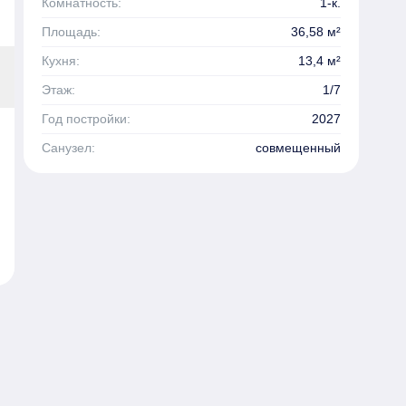
Комнатность:
1-к.
Площадь:
36,58 м²
Кухня:
13,4 м²
Этаж:
1/7
Год постройки:
2027
Санузел:
совмещенный