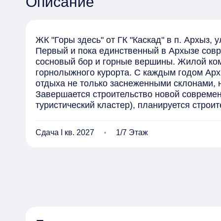
Описание
ЖК "Горы здесь" от ГК "Каскад" в п. Архыз, ул
Первый и пока единственный в Архызе сов
сосновый бор и горные вершины. Жилой комп
горнолыжного курорта. С каждым годом Архы
отдыха не только заснеженными склонами, 
Завершается строительство новой современ
туристический кластер), планируется строите
Жилой комплекс состоит из 6 домов

Этажность: 7-8 этажей.

Сдача I кв. 2027
1/7 Этаж
В первой очереди строительства 3, 4, 6 корп
Планируемый срок получения Застройщиком 
Срок передачи застройщиком объекта долево
Оформление по ДДУ (ФЗ-214 с ЭСКРОУ счета
Жилой комплекс "Горы здесь" имеет закрыты
развивающей площадкой, в окружении много
Площадь участка всего комплекса 3,04 га.

Во второй очереди строительства 1,2,5 корпус