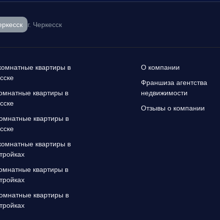
еркесск
г. Черкесск
омнатные квартиры в
О компании
сске
Франшиза агентства
омнатные квартиры в
недвижимости
сске
Отзывы о компании
омнатные квартиры в
сске
омнатные квартиры в
тройках
омнатные квартиры в
тройках
омнатные квартиры в
тройках