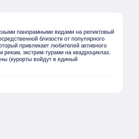
сными панорамными видами на реликтовый 
средственной близости от популярного 
оторый привлекает любителей активного 
рекам, экстрим-турами на квадроциклах. 
ы (курорты войдут в единый 
о дома 01.09.2027 года.

 не позднее 01.05.2028 года.

я отдыха, детской спортивной и 