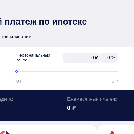
 платеж по ипотеке
стов компании.
Первоначальный

₽
%
взнос
0 ₽
0 ₽
едита:
Ежемесячный платеж:
0 ₽