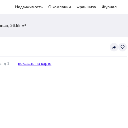
Недвижимость
О компании
Франшиза
Журнал
ная, 36.58 м²
reply
favorite_border
, д 1
—
показать на карте