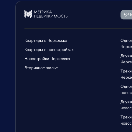
Ч
Квартиры в Черкесске
Однок
Черке
Квартиры в новостройках
Двухк
Новостройки Черкесска
Черке
Вторичное жилье
Трехк
Черке
Однок
новос
Двухк
новос
Трехк
новос