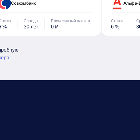
Cовкомбанк
Альфа-
Ставка
Срок до
Ежемесячный платеж
Ставка
С
6 %
30 лет
0 ₽
6 %
3
одробную
кера