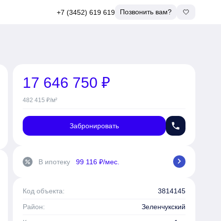
Позвонить вам?
+7 (3452) 619 619
17 646 750 ₽
482 415 ₽/м²
phone
Забронировать
chevron_right
В ипотеку
99 116 ₽/мес.
percent
Код объекта:
3814145
Район:
Зеленчукский