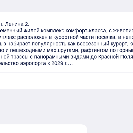
. Ленина 2.

ременный жилой комплекс комфорт-класса, с живопи
лекс расположен в курортной части поселка, в непо
з набирает популярность как всесезонный курорт, к
но и пешеходными маршрутами, рафтингом по горным 
ной трассы с панорамными видами до Красной Полян
льство аэропорта к 2029 г.

уса

разрешения на ввод в эксплуатацию многоквартирног
го строительства участникам долевого строительства
ми), земля в собственности!

й благоустроенный двор с озеленением и местами дл
вековых сосен.

а (сдача 1 кв. 2029г).
