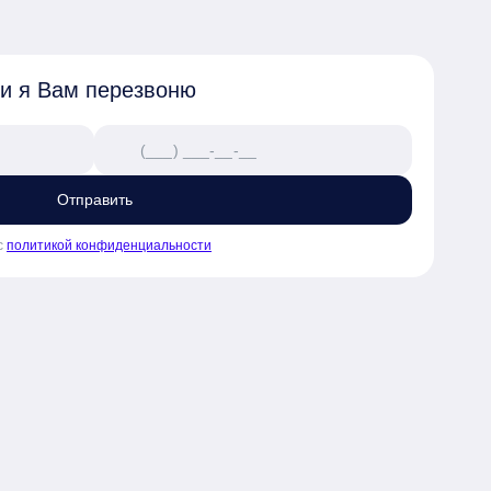
 своей семьи

раструктурой

 и я Вам перезвоню
чел. с высоким показателем 
Отправить
с
политикой конфиденциальности