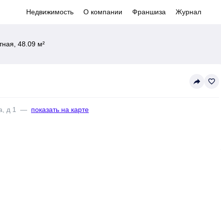
Недвижимость
О компании
Франшиза
Журнал
ная, 48.09 м²
reply
favorite_border
, д 1
—
показать на карте