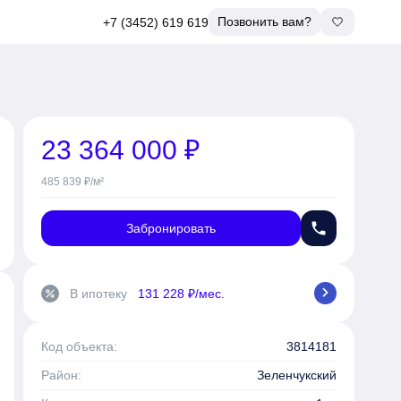
Позвонить вам?
+7 (3452) 619 619
23 364 000 ₽
485 839 ₽/м²
phone
Забронировать
chevron_right
В ипотеку
131 228 ₽/мес.
percent
Код объекта:
3814181
Район:
Зеленчукский