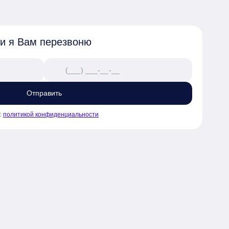
 своей семьи

раструктурой

 и я Вам перезвоню
чел. с высоким показателем 
Отправить
с
политикой конфиденциальности