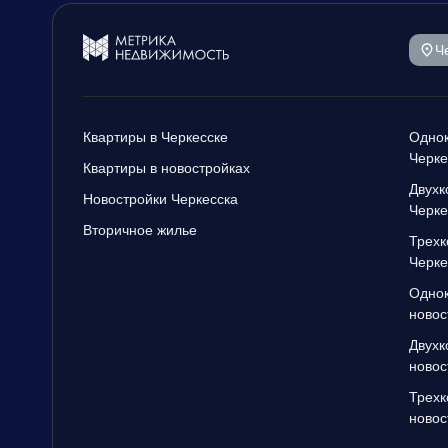
Ч
Квартиры в Черкесске
Однок
Черке
Квартиры в новостройках
Двухк
Новостройки Черкесска
Черке
Вторичное жилье
Трехк
Черке
Однок
новос
Двухк
новос
Трехк
новос