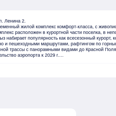
. Ленина 2.

ременный жилой комплекс комфорт-класса, с живопи
лекс расположен в курортной части поселка, в непо
з набирает популярность как всесезонный курорт, к
но и пешеходными маршрутами, рафтингом по горным 
ной трассы с панорамными видами до Красной Полян
льство аэропорта к 2029 г.

уса

разрешения на ввод в эксплуатацию многоквартирног
го строительства участникам долевого строительства
ми), земля в собственности!

й благоустроенный двор с озеленением и местами дл
вековых сосен.

а (сдача 1 кв. 2029г).
