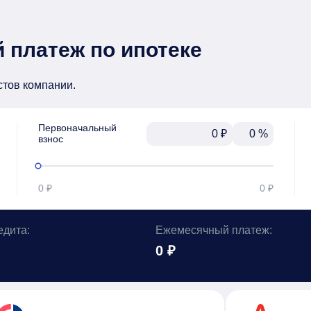
 платеж по ипотеке
стов компании.
Первоначальный

₽
%
взнос
0 ₽
0 ₽
едита:
Ежемесячный платеж:
0 ₽