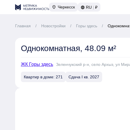
Черкесск
RU
|
₽
Главная
/
Новостройки
/
Горы здесь
/
Однокомнат
Однокомнатная, 48.09 м²
ЖК Горы здесь
Зеленчукский р-н, село Архыз, ул Мира
Квартир в доме: 271
Сдача I кв. 2027