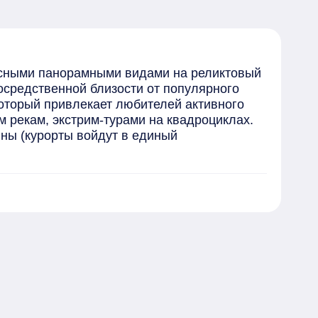
сными панорамными видами на реликтовый 
средственной близости от популярного 
оторый привлекает любителей активного 
рекам, экстрим-турами на квадроциклах. 
ы (курорты войдут в единый 
о дома 01.09.2027 года.

 не позднее 01.05.2028 года.

я отдыха, детской спортивной и 