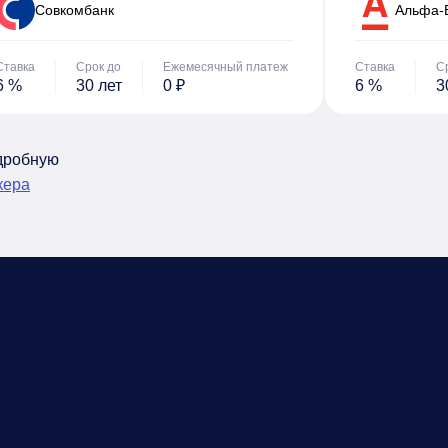
Cовкомбанк
Альфа-
Ставка
Срок до
Ежемесячный платеж
Ставка
С
6 %
30 лет
0 ₽
6 %
3
одробную
кера