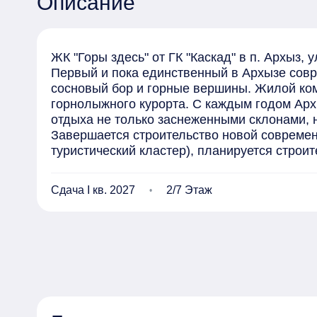
Описание
ЖК "Горы здесь" от ГК "Каскад" в п. Архыз, ул
Первый и пока единственный в Архызе сов
сосновый бор и горные вершины. Жилой комп
горнолыжного курорта. С каждым годом Архы
отдыха не только заснеженными склонами, 
Завершается строительство новой современ
туристический кластер), планируется строите
Жилой комплекс состоит из 6 домов

Этажность: 7-8 этажей.

Сдача I кв. 2027
2/7 Этаж
В первой очереди строительства 3, 4, 6 корп
Планируемый срок получения Застройщиком 
Срок передачи застройщиком объекта долево
Оформление по ДДУ (ФЗ-214 с ЭСКРОУ счета
Жилой комплекс "Горы здесь" имеет закрыты
развивающей площадкой, в окружении много
Площадь участка всего комплекса 3,04 га.

Во второй очереди строительства 1,2,5 корпус