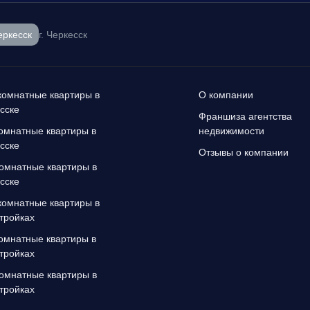
еркесск
г. Черкесск
омнатные квартиры в
О компании
сске
Франшиза агентства
омнатные квартиры в
недвижимости
сске
Отзывы о компании
омнатные квартиры в
сске
омнатные квартиры в
тройках
омнатные квартиры в
тройках
омнатные квартиры в
тройках