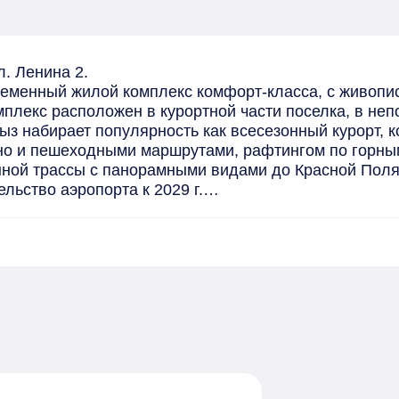
. Ленина 2.

ременный жилой комплекс комфорт-класса, с живопи
лекс расположен в курортной части поселка, в непо
з набирает популярность как всесезонный курорт, к
но и пешеходными маршрутами, рафтингом по горным 
ной трассы с панорамными видами до Красной Полян
льство аэропорта к 2029 г.

уса

разрешения на ввод в эксплуатацию многоквартирног
го строительства участникам долевого строительства
ми), земля в собственности!

й благоустроенный двор с озеленением и местами дл
вековых сосен.

а (сдача 1 кв. 2029г).
