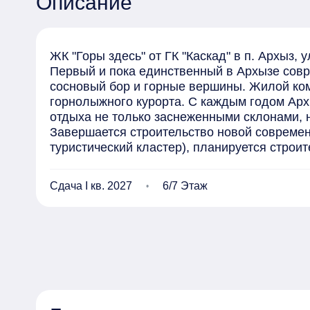
Описание
ЖК "Горы здесь" от ГК "Каскад" в п. Архыз, ул
Первый и пока единственный в Архызе сов
сосновый бор и горные вершины. Жилой комп
горнолыжного курорта. С каждым годом Архы
отдыха не только заснеженными склонами, 
Завершается строительство новой современ
туристический кластер), планируется строите
Жилой комплекс состоит из 6 домов

Этажность: 7-8 этажей.

Сдача I кв. 2027
6/7 Этаж
В первой очереди строительства 3, 4, 6 корп
Планируемый срок получения Застройщиком 
Срок передачи застройщиком объекта долево
Оформление по ДДУ (ФЗ-214 с ЭСКРОУ счета
Жилой комплекс "Горы здесь" имеет закрыты
развивающей площадкой, в окружении много
Площадь участка всего комплекса 3,04 га.

Во второй очереди строительства 1,2,5 корпус