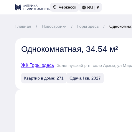
Черкесск
RU
|
₽
Главная
/
Новостройки
/
Горы здесь
/
Однокомнат
Однокомнатная, 34.54 м²
ЖК Горы здесь
Зеленчукский р-н, село Архыз, ул Мира
Квартир в доме: 271
Сдача I кв. 2027