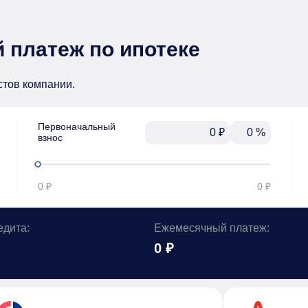
 платеж по ипотеке
стов компании.
Первоначальный

₽
%
взнос
0 ₽
0 ₽
едита:
Ежемесячный платеж:
0 ₽