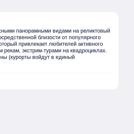
сными панорамными видами на реликтовый 
средственной близости от популярного 
оторый привлекает любителей активного 
рекам, экстрим-турами на квадроциклах. 
ы (курорты войдут в единый 
о дома 01.09.2027 года.

 не позднее 01.05.2028 года.

я отдыха, детской спортивной и 