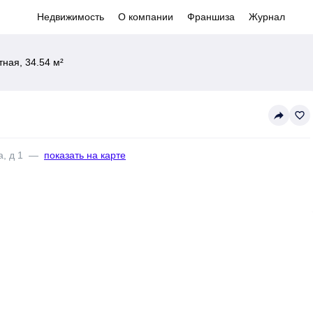
Недвижимость
О компании
Франшиза
Журнал
ная, 34.54 м²
reply
favorite_border
, д 1
—
показать на карте