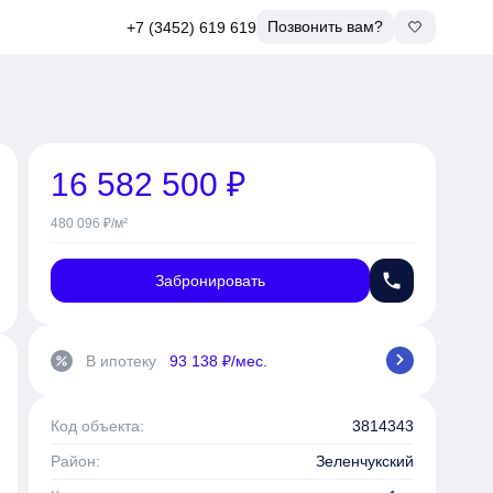
Позвонить вам?
+7 (3452) 619 619
16 582 500 ₽
480 096 ₽/м²
phone
Забронировать
chevron_right
В ипотеку
93 138 ₽/мес.
percent
Код объекта:
3814343
Район:
Зеленчукский