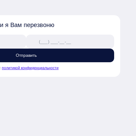
 своей семьи

раструктурой

 и я Вам перезвоню
чел. с высоким показателем 
Отправить
с
политикой конфиденциальности