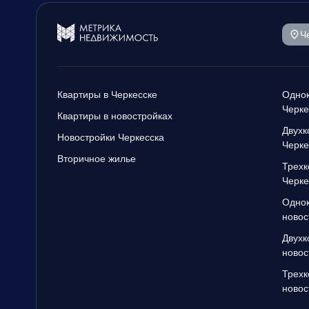
Ч
Квартиры в Черкесске
Однок
Черке
Квартиры в новостройках
Двухк
Новостройки Черкесска
Черке
Вторичное жилье
Трехк
Черке
Однок
новос
Двухк
новос
Трехк
новос