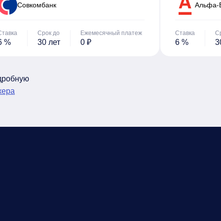
Cовкомбанк
Альфа-
Ставка
Срок до
Ежемесячный платеж
Ставка
С
6 %
30 лет
0 ₽
6 %
3
одробную
кера