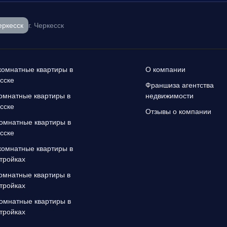
еркесск
г. Черкесск
омнатные квартиры в
О компании
сске
Франшиза агентства
омнатные квартиры в
недвижимости
сске
Отзывы о компании
омнатные квартиры в
сске
омнатные квартиры в
тройках
омнатные квартиры в
тройках
омнатные квартиры в
тройках