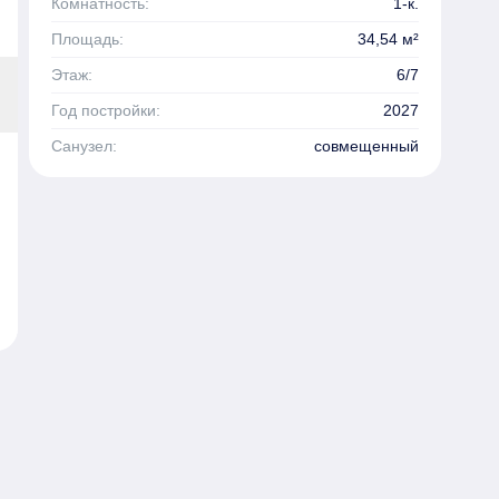
Комнатность:
1-к.
Площадь:
34,54 м²
Этаж:
6/7
Год постройки:
2027
Санузел:
совмещенный