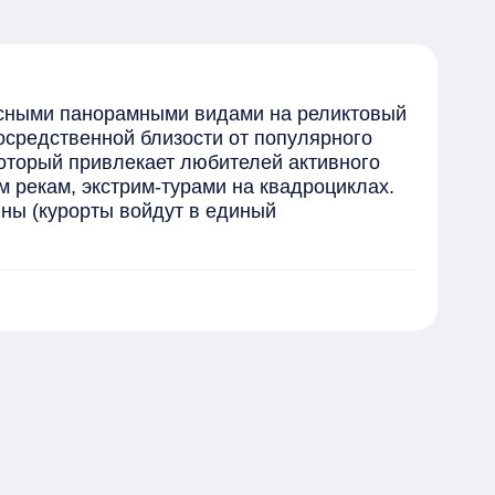
сными панорамными видами на реликтовый 
средственной близости от популярного 
оторый привлекает любителей активного 
рекам, экстрим-турами на квадроциклах. 
ы (курорты войдут в единый 
о дома 01.09.2027 года.

 не позднее 01.05.2028 года.

я отдыха, детской спортивной и 