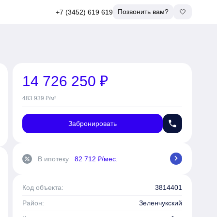
Позвонить вам?
+7 (3452) 619 619
14 726 250 ₽
483 939 ₽/м²
phone
Забронировать
chevron_right
В ипотеку
82 712 ₽/мес.
percent
Код объекта:
3814401
Район:
Зеленчукский