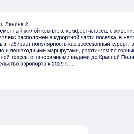
. Ленина 2.

ременный жилой комплекс комфорт-класса, с живопи
лекс расположен в курортной части поселка, в непо
з набирает популярность как всесезонный курорт, к
но и пешеходными маршрутами, рафтингом по горным 
ной трассы с панорамными видами до Красной Полян
льство аэропорта к 2029 г.

уса

разрешения на ввод в эксплуатацию многоквартирног
го строительства участникам долевого строительства
ми), земля в собственности!

й благоустроенный двор с озеленением и местами дл
вековых сосен.

а (сдача 1 кв. 2029г).
