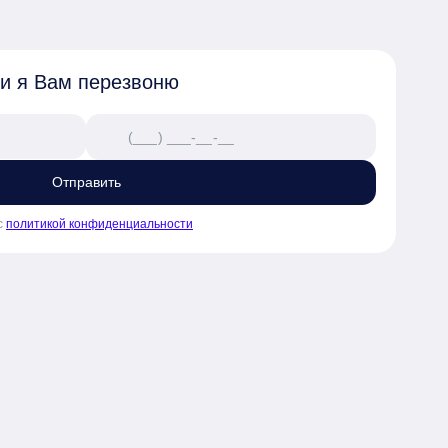
 своей семьи

раструктурой

 и я Вам перезвоню
чел. с высоким показателем 
Отправить
с
политикой конфиденциальности