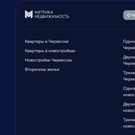
Ч
Квартиры в Черкесске
Однок
Черке
Квартиры в новостройках
Двухк
Новостройки Черкесска
Черке
Вторичное жилье
Трехк
Черке
Однок
новос
Двухк
новос
Трехк
новос