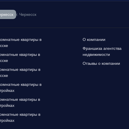
еркесск
г. Черкесск
омнатные квартиры в
О компании
сске
Франшиза агентства
омнатные квартиры в
недвижимости
сске
Отзывы о компании
омнатные квартиры в
сске
омнатные квартиры в
тройках
омнатные квартиры в
тройках
омнатные квартиры в
тройках