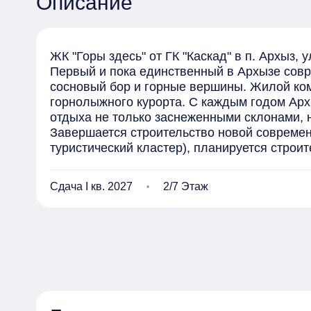
Описание
ЖК "Горы здесь" от ГК "Каскад" в п. Архыз, ул
Первый и пока единственный в Архызе сов
сосновый бор и горные вершины. Жилой комп
горнолыжного курорта. С каждым годом Архы
отдыха не только заснеженными склонами, 
Завершается строительство новой современ
туристический кластер), планируется строите
Жилой комплекс состоит из 6 домов

Этажность: 7-8 этажей.

Сдача I кв. 2027
2/7 Этаж
В первой очереди строительства 3, 4, 6 корп
Планируемый срок получения Застройщиком 
Срок передачи застройщиком объекта долево
Оформление по ДДУ (ФЗ-214 с ЭСКРОУ счета
Жилой комплекс "Горы здесь" имеет закрыты
развивающей площадкой, в окружении много
Площадь участка всего комплекса 3,04 га.

Во второй очереди строительства 1,2,5 корпус