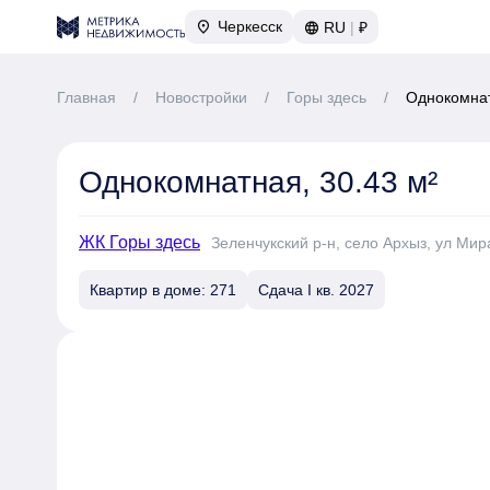
Черкесск
RU
|
₽
Главная
/
Новостройки
/
Горы здесь
/
Однокомнат
Однокомнатная, 30.43 м²
ЖК Горы здесь
Зеленчукский р-н, село Архыз, ул Мира
Квартир в доме: 271
Сдача I кв. 2027