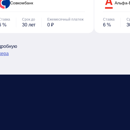
Cовкомбанк
Альфа-
Ставка
Срок до
Ежемесячный платеж
Ставка
С
6 %
30 лет
0 ₽
6 %
3
одробную
кера