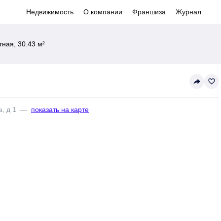
Недвижимость
О компании
Франшиза
Журнал
ная, 30.43 м²
reply
favorite_border
, д 1
—
показать на карте