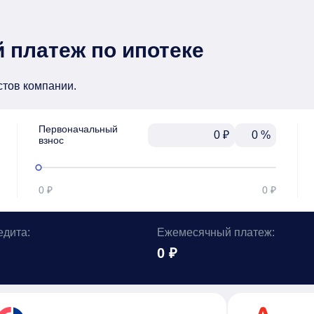
 платеж по ипотеке
стов компании.
Первоначальный

₽
%
взнос
0 ₽
0 ₽
едита:
Ежемесячный платеж:
0 ₽