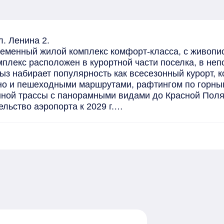
. Ленина 2.

ременный жилой комплекс комфорт-класса, с живопи
лекс расположен в курортной части поселка, в непо
з набирает популярность как всесезонный курорт, к
но и пешеходными маршрутами, рафтингом по горным 
ной трассы с панорамными видами до Красной Полян
льство аэропорта к 2029 г.

уса

разрешения на ввод в эксплуатацию многоквартирног
го строительства участникам долевого строительства
ми), земля в собственности!

й благоустроенный двор с озеленением и местами дл
вековых сосен.

а (сдача 1 кв. 2029г).
