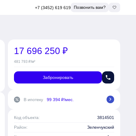
Позвонить вам?
+7 (3452) 619 619
17 696 250 ₽
481 793 ₽/м²
phone
Забронировать
chevron_right
В ипотеку
99 394 ₽/мес.
percent
Код объекта:
3814501
Район:
Зеленчукский