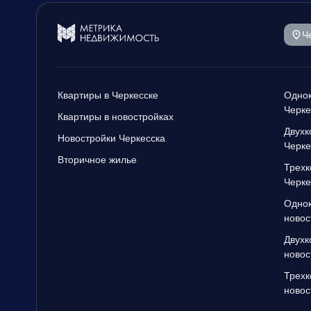
Ч
Квартиры в Черкесске
Однок
Черке
Квартиры в новостройках
Двухк
Новостройки Черкесска
Черке
Вторичное жилье
Трехк
Черке
Однок
новос
Двухк
новос
Трехк
новос