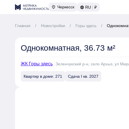
Черкесск
RU
|
₽
Главная
/
Новостройки
/
Горы здесь
/
Однокомнат
Однокомнатная, 36.73 м²
ЖК Горы здесь
Зеленчукский р-н, село Архыз, ул Мира
Квартир в доме: 271
Сдача I кв. 2027