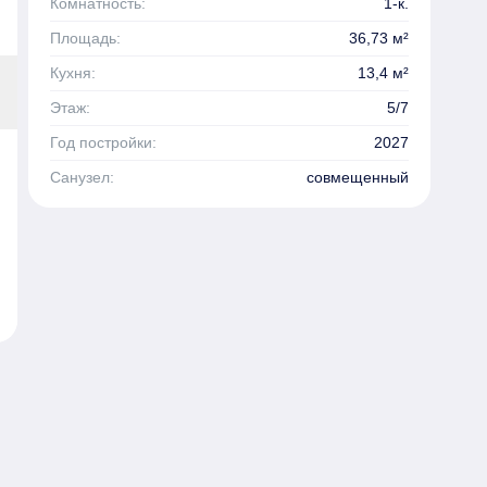
Комнатность:
1-к.
Площадь:
36,73 м²
Кухня:
13,4 м²
Этаж:
5/7
Год постройки:
2027
Санузел:
совмещенный