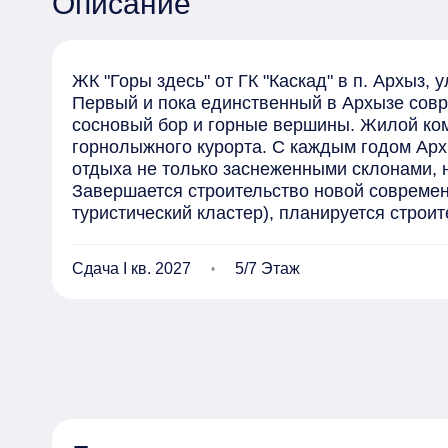
Описание
ЖК "Горы здесь" от ГК "Каскад" в п. Архыз, ул
Первый и пока единственный в Архызе сов
сосновый бор и горные вершины. Жилой комп
горнолыжного курорта. С каждым годом Архы
отдыха не только заснеженными склонами, 
Завершается строительство новой современ
туристический кластер), планируется строите
Жилой комплекс состоит из 6 домов

Этажность: 7-8 этажей.

Сдача I кв. 2027
5/7 Этаж
В первой очереди строительства 3, 4, 6 корп
Планируемый срок получения Застройщиком 
Срок передачи застройщиком объекта долево
Оформление по ДДУ (ФЗ-214 с ЭСКРОУ счета
Жилой комплекс "Горы здесь" имеет закрыты
развивающей площадкой, в окружении много
Площадь участка всего комплекса 3,04 га.

Во второй очереди строительства 1,2,5 корпус