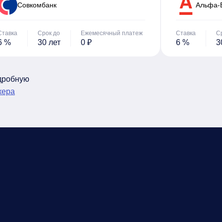
Cовкомбанк
Альфа-
Ставка
Срок до
Ежемесячный платеж
Ставка
С
6 %
30 лет
0 ₽
6 %
3
одробную
кера