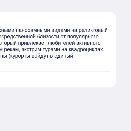
сными панорамными видами на реликтовый 
средственной близости от популярного 
оторый привлекает любителей активного 
рекам, экстрим-турами на квадроциклах. 
ы (курорты войдут в единый 
о дома 01.09.2027 года.

 не позднее 01.05.2028 года.

я отдыха, детской спортивной и 