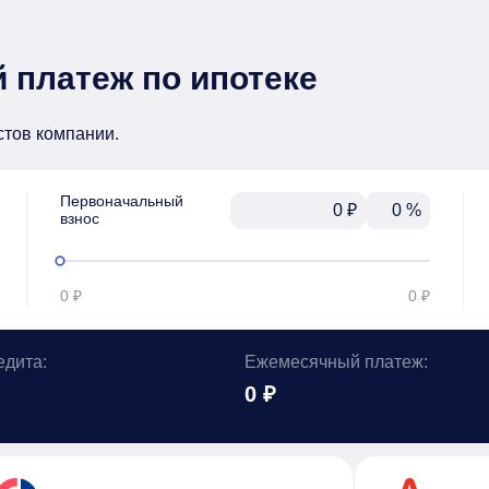
 платеж по ипотеке
стов компании.
Первоначальный

₽
%
взнос
0 ₽
0 ₽
едита:
Ежемесячный платеж:
0 ₽