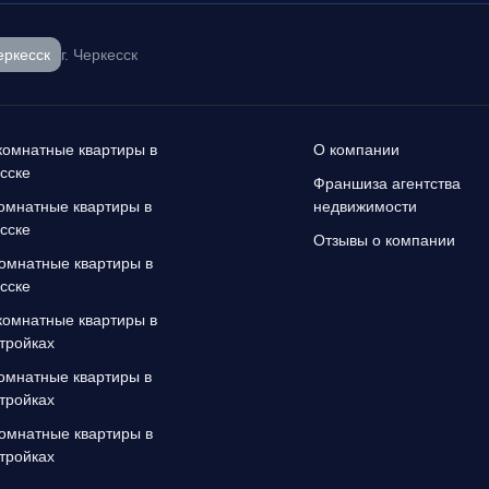
еркесск
г. Черкесск
омнатные квартиры в
О компании
сске
Франшиза агентства
омнатные квартиры в
недвижимости
сске
Отзывы о компании
омнатные квартиры в
сске
омнатные квартиры в
тройках
омнатные квартиры в
тройках
омнатные квартиры в
тройках