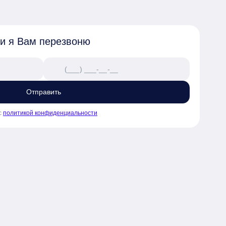
 своей семьи

раструктурой

 и я Вам перезвоню
чел. с высоким показателем 
Отправить
с
политикой конфиденциальности