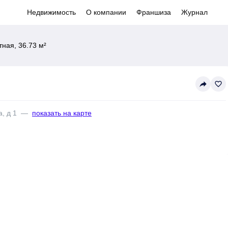
Недвижимость
О компании
Франшиза
Журнал
ная, 36.73 м²
reply
favorite_border
, д 1
—
показать на карте