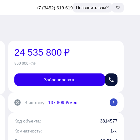
Позвонить вам?
+7 (3452) 619 619
24 535 800 ₽
860 000 ₽/м²
phone
Забронировать
chevron_right
В ипотеку
137 809 ₽/мес.
percent
Код объекта:
3814577
Комнатность:
1-к.