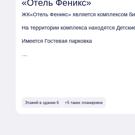
«Отель Феникс»
действующих подъемников всего 200 метров.
ЖК«Отель Феникс» является комплексом би
Возможно приобретение гостиничного номера
подробностями и условиями обращайтесь в 
На территории комплекса находятся Детски
Имеется Гостевая парковка
Квартиры могут быть приобретены в следую
Этажей в здании 6
+5 таких планировок