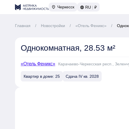
Черкесск
RU
|
₽
Главная
/
Новостройки
/
«Отель Феникс»
/
Однок
Однокомнатная, 28.53 м²
«Отель Феникс»
Карачаево-Черкесская респ., Зеленч
Квартир в доме: 25
Сдача IV кв. 2028