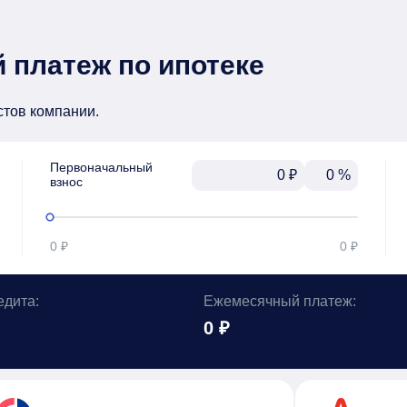
 платеж по ипотеке
стов компании.
Первоначальный

₽
%
взнос
0 ₽
0 ₽
едита:
Ежемесячный платеж:
0 ₽