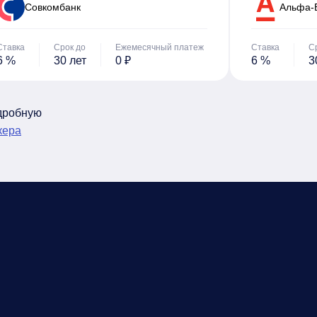
Cовкомбанк
Альфа-
Ставка
Срок до
Ежемесячный платеж
Ставка
С
6 %
30 лет
0 ₽
6 %
3
одробную
кера