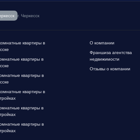
еркесск
г. Черкесск
омнатные квартиры в
О компании
сске
Франшиза агентства
омнатные квартиры в
недвижимости
сске
Отзывы о компании
омнатные квартиры в
сске
омнатные квартиры в
тройках
омнатные квартиры в
тройках
омнатные квартиры в
тройках