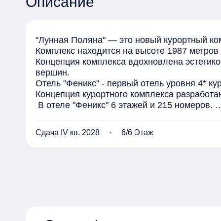
Описание
"Лунная Поляна" — это новый курортный ком
Комплекс находится на высоте 1987 метров 
Концепция комплекса вдохновлена эстетико
вершин.

Отель "Феникс" - первый отель уровня 4* кур
Концепция курортного комплекса разработан
 В отеле "Феникс" 6 этажей и 215 номеров. 

Фасады отделаны натуральными материалами
Входные группы и коммерческие помещения 
Сдача IV кв. 2028
6/6 Этаж
Отель "Феникс" предлагает наиболее востр
Планировка номеров продумана до мелочей, 
Панорамное остекление номеров позволяет
В каждом номере есть индивидуальная локер
Управляющая компания MANTERA

Объект возводится в соответствии с ФЗ214

Отель будет располагаться в самом центре 