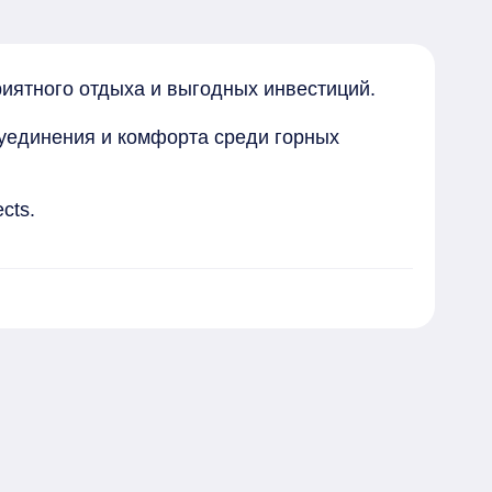
иятного отдыха и выгодных инвестиций.

уединения и комфорта среди горных 
ts.

,53 м2.

.

лыжного оборудования и одежды. 

ных прогулочных улиц, расстояние до уже 