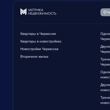
Ч
Квартиры в Черкесске
Однок
Черке
Квартиры в новостройках
Двухк
Новостройки Черкесска
Черке
Вторичное жилье
Трехк
Черке
Однок
новос
Двухк
новос
Трехк
новос