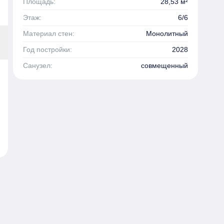
Площадь:
28,53 м²
Этаж:
6/6
Материал стен:
Монолитный
Год постройки:
2028
Санузел:
совмещенный